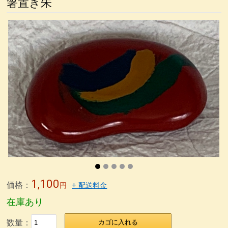
箸置き朱
4.5塗り丼
6寸鉢
雑煮椀
特定商取引法表記
5寸丼
うるしの臭いの取り方
うるし工房錦壽のテーマ
) 仙台、資福寺さんの会報に「私の漆器人生」が掲載された
錦壽塗(KINJU)とは
箸置き
箸
取り箸
荒挽取り箸
荒挽椀
朱ビイーナス椀
木合応量器
マグカップうるし絵
荒挽4段重 素黒目塗
尺0丸渕盛鉢藍色
荒挽8寸盛鉢朱
荒挽合鹿椀藍
8寸盛鉢
荒挽煮物椀
無印良品40年の付き合い
カタログ
銀座の飲み屋
木合 応量器
木合、応量器、朱
木合、粥スプーン
箸
1,100
価格：
円
+ 配送料金
在庫あり
数量：
カゴに入れる