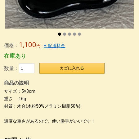
無印良品青山店へ
森先生
冨田勲さん
東京画廊の山本孝さん
緒形拳さん
荒井修さん
朱 合鹿椀
パネル
パネル2
パネル＊5
パネル＊7
パネル＊9
パネル＊11
パネル＊15
パネル＊13
荒彫根来 小鉢
荒挽根来銘々皿
荒彫根来 吸物椀
1,100
価格：
根来塗り
抹茶椀
タメ合鹿椀 金刷毛
刷毛目 金とサビ
円
+ 配送料金
在庫あり
カップ椀 金刷毛
ビーナス椀 朱金刷毛
うるし絵 多用椀
うるし絵 4.2椀.ぐい呑み
ケヤキ仙才汁椀 金刷毛目
数量：
カゴに入れる
刷毛根来 丸渕盛鉢
荒挽タメ8寸盛鉢
古根来8寸深鉢
商品の説明
古代根来尺1八卦盆
荒挽曙 尺2盛皿
荒挽根来尺1八卦盆
サイズ：5×3cm
重さ :16g
尺０刷毛根来丸渕盛鉢
片口
刷毛根来尺1盛鉢
刷毛曙 8寸深鉢
材質：木合(木粉50%メラミン樹脂50%)
古代根来尺2盛鉢
古代根来尺2角切折敷
地球上に生きる私達
適度な重さがあるので、使い勝手がいいです！
ぐい呑み
4.2盛椀 色漆
仙才汁椀 色漆
大椀色々
荒挽坪型椀
荒彫6寸鉢
木製マグカップ
ホテイ汁椀