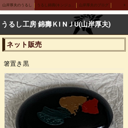
»
山岸厚夫のうるし
うるし錦壽(キンジュ)越前店
山岸厚夫のブログ
まり汁椀
木製刷毛根来汁椀
渕布汁椀
刷毛多用椀
うるし工房 錦壽ＫI NＪU(山岸厚夫)
渕布多用椀
箸
舟形鉢
サーバースプーン
細口カレースプーン
レンゲ
布張りデザートスプーン 刷毛根来
ネット販売
木合 羽反汁椀 刷毛根来
錦寿汁椀
４.５丼
５.５丼
布汁椀 大
布汁椀 中
合鹿椀
木製 荒挽合鹿椀
ヴィーナス椀 刷毛根来
箸置き黒
荒挽 煮物椀
7寸盛り皿
刷毛 6寸鉢
8寸丸渕盛鉢
木製仙才汁椀
応量器
木合 応量器
丸盆
古代根来 合鹿椀
木合 丸盆 古代根来
木合 5.5丼 古代根来
木合 尺１会席膳
中野武さんとの出会い
小泉武夫先生との出会い
中田英寿さんとの出会い
漆ペンダント
後藤靖子さん
無印良品カレンダー
箱根やまぼうし
特定商取引法表記