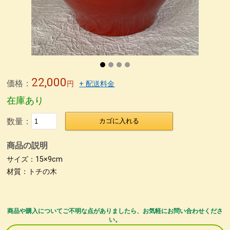
無印良品青山店へ
森先生
冨田勲さん
東京画廊の山本孝さん
緒形拳さん
荒井修さん
朱 合鹿椀
パネル
パネル2
パネル＊5
パネル＊7
パネル＊9
パネル＊11
パネル＊15
パネル＊13
荒彫根来 小鉢
荒挽根来銘々皿
荒彫根来 吸物椀
根来塗り
抹茶椀
タメ合鹿椀 金刷毛
刷毛目 金とサビ
22,000
価格：
円
+ 配送料金
カップ椀 金刷毛
ビーナス椀 朱金刷毛
うるし絵 多用椀
在庫あり
うるし絵 4.2椀.ぐい呑み
ケヤキ仙才汁椀 金刷毛目
数量：
カゴに入れる
刷毛根来 丸渕盛鉢
荒挽タメ8寸盛鉢
古根来8寸深鉢
商品の説明
古代根来尺1八卦盆
荒挽曙 尺2盛皿
荒挽根来尺1八卦盆
サイズ：15×9cm
尺０刷毛根来丸渕盛鉢
片口
刷毛根来尺1盛鉢
刷毛曙 8寸深鉢
材質：トチの木
古代根来尺2盛鉢
古代根来尺2角切折敷
地球上に生きる私達
ぐい呑み
4.2盛椀 色漆
仙才汁椀 色漆
大椀色々
商品や購入についてご不明な点がありましたら、お気軽にお問い合わせくださ
い。
荒挽坪型椀
荒彫6寸鉢
木製マグカップ
ホテイ汁椀