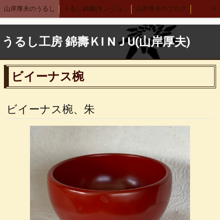
»
山岸厚夫のうるし
うるし錦壽(キンジュ)越前店
山岸厚夫のブログ
まり汁椀
木製刷毛根来汁椀
渕布汁椀
刷毛多用椀
うるし工房 錦壽ＫI NＪU(山岸厚夫)
渕布多用椀
箸
舟形鉢
サーバースプーン
細口カレースプーン
レンゲ
布張りデザートスプーン 刷毛根来
ビイーナス椀
木合 羽反汁椀 刷毛根来
錦寿汁椀
４.５丼
５.５丼
布汁椀 大
布汁椀 中
合鹿椀
木製 荒挽合鹿椀
ヴィーナス椀 刷毛根来
ビイーナス椀、朱
荒挽 煮物椀
7寸盛り皿
刷毛 6寸鉢
8寸丸渕盛鉢
木製仙才汁椀
応量器
木合 応量器
丸盆
古代根来 合鹿椀
木合 丸盆 古代根来
木合 5.5丼 古代根来
木合 尺１会席膳
中野武さんとの出会い
小泉武夫先生との出会い
中田英寿さんとの出会い
漆ペンダント
後藤靖子さん
無印良品カレンダー
箱根やまぼうし
特定商取引法表記