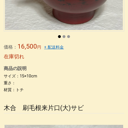
無印良品青山店へ
森先生
冨田勲さん
東京画廊の山本孝さん
緒形拳さん
荒井修さん
朱 合鹿椀
パネル
パネル2
パネル＊5
パネル＊7
パネル＊9
パネル＊11
パネル＊15
パネル＊13
荒彫根来 小鉢
荒挽根来銘々皿
荒彫根来 吸物椀
根来塗り
抹茶椀
タメ合鹿椀 金刷毛
刷毛目 金とサビ
16,500
価格：
円
+ 配送料金
カップ椀 金刷毛
ビーナス椀 朱金刷毛
うるし絵 多用椀
在庫切れ
うるし絵 4.2椀.ぐい呑み
ケヤキ仙才汁椀 金刷毛目
商品の説明
刷毛根来 丸渕盛鉢
荒挽タメ8寸盛鉢
古根来8寸深鉢
サイズ：15×10cm
古代根来尺1八卦盆
重さ：
荒挽曙 尺2盛皿
荒挽根来尺1八卦盆
材質：トチ
尺０刷毛根来丸渕盛鉢
片口
刷毛根来尺1盛鉢
刷毛曙 8寸深鉢
古代根来尺2盛鉢
古代根来尺2角切折敷
地球上に生きる私達
木合 刷毛根来片口(大)サビ
ぐい呑み
4.2盛椀 色漆
仙才汁椀 色漆
大椀色々
荒挽坪型椀
荒彫6寸鉢
木製マグカップ
ホテイ汁椀