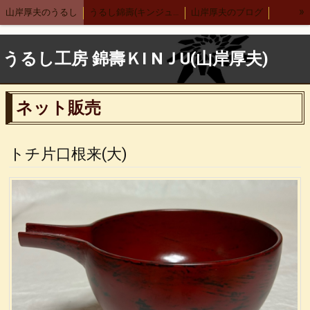
»
山岸厚夫のうるし
うるし錦壽(キンジュ)越前店
山岸厚夫のブログ
まり汁椀
木製刷毛根来汁椀
渕布汁椀
刷毛多用椀
うるし工房 錦壽ＫI NＪU(山岸厚夫)
渕布多用椀
箸
舟形鉢
サーバースプーン
細口カレースプーン
レンゲ
布張りデザートスプーン 刷毛根来
ネット販売
木合 羽反汁椀 刷毛根来
錦寿汁椀
４.５丼
５.５丼
布汁椀 大
布汁椀 中
合鹿椀
木製 荒挽合鹿椀
ヴィーナス椀 刷毛根来
トチ片口根来(大)
荒挽 煮物椀
7寸盛り皿
刷毛 6寸鉢
8寸丸渕盛鉢
木製仙才汁椀
応量器
木合 応量器
丸盆
古代根来 合鹿椀
木合 丸盆 古代根来
木合 5.5丼 古代根来
木合 尺１会席膳
中野武さんとの出会い
小泉武夫先生との出会い
中田英寿さんとの出会い
漆ペンダント
後藤靖子さん
無印良品カレンダー
箱根やまぼうし
特定商取引法表記