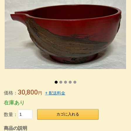
4.5塗り丼
6寸鉢
雑煮椀
特定商取引法表記
5寸丼
うるしの臭いの取り方
うるし工房錦壽のテーマ
) 仙台、資福寺さんの会報に「私の漆器人生」が掲載された
錦壽塗(KINJU)とは
箸置き
箸
取り箸
荒挽取り箸
荒挽椀
朱ビイーナス椀
木合応量器
マグカップうるし絵
荒挽4段重 素黒目塗
尺0丸渕盛鉢藍色
荒挽8寸盛鉢朱
荒挽合鹿椀藍
8寸盛鉢
荒挽煮物椀
無印良品40年の付き合い
カタログ
銀座の飲み屋
木合 応量器
木合、応量器、朱
木合、粥スプーン
箸
30,800
価格：
円
+ 配送料金
在庫あり
数量：
カゴに入れる
商品の説明