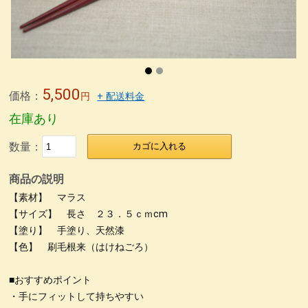
無印良品青山店へ
森先生
冨田勲さん
東京画廊の山本孝さん
緒形拳さん
荒井修さん
朱 合鹿椀
パネル
パネル2
パネル＊5
パネル＊7
パネル＊9
パネル＊11
パネル＊15
パネル＊13
荒彫根来 小鉢
荒挽根来銘々皿
荒彫根来 吸物椀
5,500
価格：
円
+ 配送料金
根来塗り
抹茶椀
タメ合鹿椀 金刷毛
刷毛目 金とサビ
在庫あり
カップ椀 金刷毛
ビーナス椀 朱金刷毛
うるし絵 多用椀
数量：
カゴに入れる
うるし絵 4.2椀.ぐい呑み
ケヤキ仙才汁椀 金刷毛目
刷毛根来 丸渕盛鉢
荒挽タメ8寸盛鉢
古根来8寸深鉢
商品の説明
【素材】 マラス
古代根来尺1八卦盆
荒挽曙 尺2盛皿
荒挽根来尺1八卦盆
【サイズ】 長さ ２３．５ｃｍcm
尺０刷毛根来丸渕盛鉢
片口
刷毛根来尺1盛鉢
刷毛曙 8寸深鉢
【塗り】 手塗り、天然漆
【色】 刷毛根来（はけねごろ）
古代根来尺2盛鉢
古代根来尺2角切折敷
地球上に生きる私達
ぐい呑み
4.2盛椀 色漆
仙才汁椀 色漆
大椀色々
■おすすめポイント
・手にフィットして持ちやすい
荒挽坪型椀
荒彫6寸鉢
木製マグカップ
ホテイ汁椀