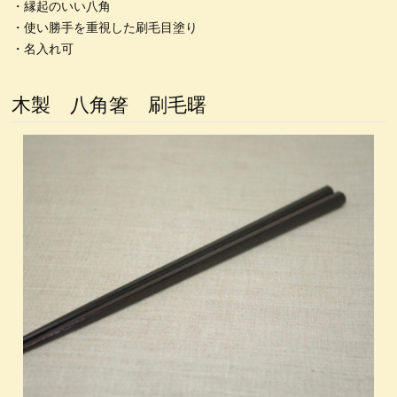
・縁起のいい八角
4.5塗り丼
6寸鉢
雑煮椀
特定商取引法表記
5寸丼
・使い勝手を重視した刷毛目塗り
・名入れ可
うるしの臭いの取り方
うるし工房錦壽のテーマ
) 仙台、資福寺さんの会報に「私の漆器人生」が掲載された
錦壽塗(KINJU)とは
箸置き
箸
取り箸
木製 八角箸 刷毛曙
荒挽取り箸
荒挽椀
朱ビイーナス椀
木合応量器
マグカップうるし絵
荒挽4段重 素黒目塗
尺0丸渕盛鉢藍色
荒挽8寸盛鉢朱
荒挽合鹿椀藍
8寸盛鉢
荒挽煮物椀
無印良品40年の付き合い
カタログ
銀座の飲み屋
木合 応量器
木合、応量器、朱
木合、粥スプーン
箸