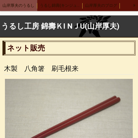
»
山岸厚夫のうるし
うるし錦壽(キンジュ)越前店
山岸厚夫のブログ
まり汁椀
木製刷毛根来汁椀
渕布汁椀
刷毛多用椀
うるし工房 錦壽ＫI NＪU(山岸厚夫)
渕布多用椀
箸
舟形鉢
サーバースプーン
細口カレースプーン
レンゲ
布張りデザートスプーン 刷毛根来
ネット販売
木合 羽反汁椀 刷毛根来
錦寿汁椀
４.５丼
５.５丼
布汁椀 大
布汁椀 中
合鹿椀
木製 荒挽合鹿椀
ヴィーナス椀 刷毛根来
木製 八角箸 刷毛根来
荒挽 煮物椀
7寸盛り皿
刷毛 6寸鉢
8寸丸渕盛鉢
木製仙才汁椀
応量器
木合 応量器
丸盆
古代根来 合鹿椀
木合 丸盆 古代根来
木合 5.5丼 古代根来
木合 尺１会席膳
中野武さんとの出会い
小泉武夫先生との出会い
中田英寿さんとの出会い
漆ペンダント
後藤靖子さん
無印良品カレンダー
箱根やまぼうし
特定商取引法表記