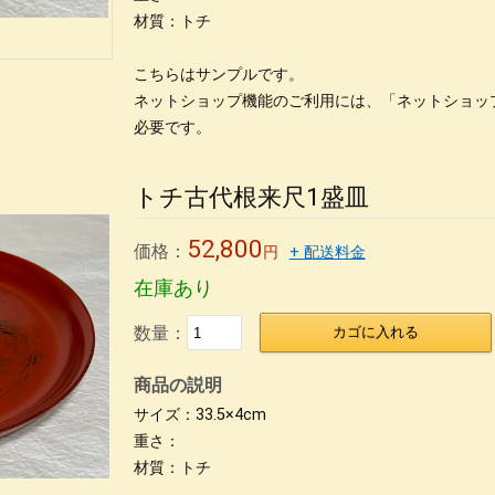
年の付き合い
カタログ
銀座の飲み屋
木合 応量器
木合、応量器、朱
木合、
材質：トチ
こちらはサンプルです。
ネットショップ機能のご利用には、「ネットショッ
必要です。
トチ古代根来尺1盛皿
52,800
価格：
円
+ 配送料金
在庫あり
数量：
カゴに入れる
商品の説明
サイズ：33.5×4cm
重さ：
材質：トチ