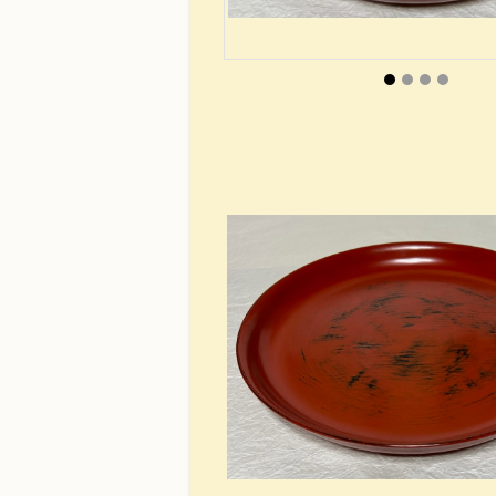
8寸盛鉢
荒挽煮物椀
無印良品40