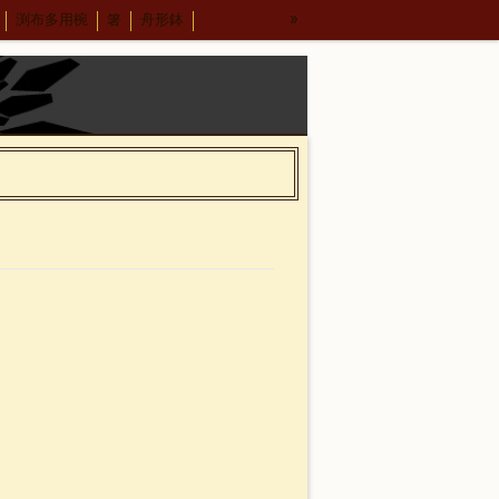
»
渕布多用椀
箸
舟形鉢
５.５丼
布汁椀 大
布汁椀 中
才汁椀
応量器
木合 応量器
丸盆
小泉武夫先生との出会い
中田英寿さんとの出会い
冨田勲さん
東京画廊の山本孝さん
＊15
パネル＊13
荒彫根来 小鉢
ビーナス椀 朱金刷毛
寸深鉢
古代根来尺1八卦盆
尺2盛鉢
古代根来尺2角切折敷
プ
ホテイ汁椀
4.5塗り丼
6寸鉢
INJU)とは
箸置き
箸
取り箸
荒挽8寸盛鉢朱
荒挽合鹿椀藍