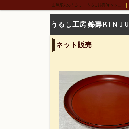
山岸厚夫のうるし
うるし錦壽(キンジュ)越前店
サーバースプーン
細口カレースプーン
レ
うるし工房 錦壽ＫI NＪU
合鹿椀
木製 荒挽合鹿椀
古代根来 合鹿椀
木合 丸盆 古代根来
ネット販売
漆ペンダント
後藤靖子さん
無印良品カレ
緒形拳さん
荒井修さん
朱 合鹿椀
パ
荒挽根来銘々皿
荒彫根来 吸物椀
根来塗
うるし絵 多用椀
うるし絵 4.2椀.ぐい呑み
荒挽曙 尺2盛皿
荒挽根来尺1八卦盆
尺
地球上に生きる私達
ぐい呑み
4.2盛椀 
雑煮椀
特定商取引法表記
5寸丼
うるし
荒挽取り箸
荒挽椀
朱ビイーナス椀
木