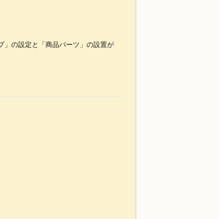
粥スプーン
箸
プ」の設定と「商品パーツ」の設置が