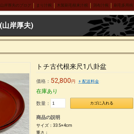
山岸厚夫のブログ
まり汁椀
木製刷毛根来汁椀
渕布汁椀
刷毛多用椀
ンゲ
布張りデザートスプーン 刷毛根来
木合 羽反汁椀 刷毛根来
錦寿汁椀
４.５丼
(山岸厚夫)
ヴィーナス椀 刷毛根来
荒挽 煮物椀
7寸盛り皿
刷毛 6寸鉢
8寸丸渕盛鉢
木製仙
木合 5.5丼 古代根来
木合 尺１会席膳
中野武さんとの出会い
ンダー
箱根やまぼうし
特定商取引法表記
無印良品青山店へ
森先生
ネル
パネル2
パネル＊5
パネル＊7
パネル＊9
パネル＊11
パネル
トチ古代根来尺1八卦盆
り
抹茶椀
タメ合鹿椀 金刷毛
刷毛目 金とサビ
カップ椀 金刷毛
52,800
ケヤキ仙才汁椀 金刷毛目
価格：
刷毛根来 丸渕盛鉢
荒挽タメ8寸盛鉢
古根来8
円
+ 配送料金
在庫あり
０刷毛根来丸渕盛鉢
片口
刷毛根来尺1盛鉢
刷毛曙 8寸深鉢
古代根来
色漆
仙才汁椀 色漆
大椀色々
荒挽坪型椀
荒彫6寸鉢
木製マグカッ
数量：
カゴに入れる
の臭いの取り方
うるし工房錦壽のテーマ
) 仙台、資福寺さんの会報に「私の漆器人生」が掲載された
錦壽塗(K
商品の説明
合応量器
マグカップうるし絵
荒挽4段重 素黒目塗
尺0丸渕盛鉢藍色
サイズ：33.5×4cm
重さ：