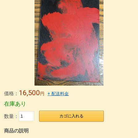
4.5塗り丼
6寸鉢
雑煮椀
特定商取引法表記
5寸丼
うるしの臭いの取り方
うるし工房錦壽のテーマ
) 仙台、資福寺さんの会報に「私の漆器人生」が掲載された
錦壽塗(KINJU)とは
箸置き
箸
取り箸
荒挽取り箸
荒挽椀
朱ビイーナス椀
木合応量器
マグカップうるし絵
荒挽4段重 素黒目塗
尺0丸渕盛鉢藍色
荒挽8寸盛鉢朱
荒挽合鹿椀藍
8寸盛鉢
荒挽煮物椀
無印良品40年の付き合い
カタログ
銀座の飲み屋
木合 応量器
木合、応量器、朱
木合、粥スプーン
箸
16,500
価格：
円
+ 配送料金
在庫あり
数量：
カゴに入れる
商品の説明