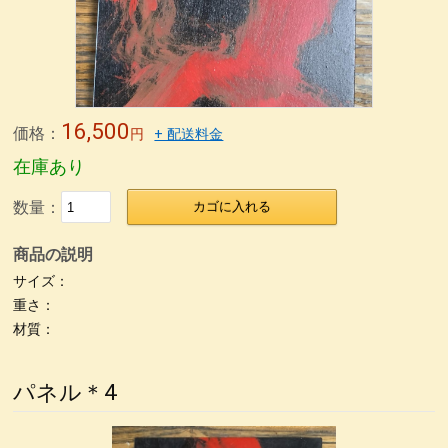
無印良品青山店へ
森先生
冨田勲さん
東京画廊の山本孝さん
緒形拳さん
荒井修さん
朱 合鹿椀
パネル
パネル2
パネル＊5
パネル＊7
パネル＊9
パネル＊11
パネル＊15
パネル＊13
荒彫根来 小鉢
荒挽根来銘々皿
荒彫根来 吸物椀
16,500
価格：
円
+ 配送料金
根来塗り
抹茶椀
タメ合鹿椀 金刷毛
刷毛目 金とサビ
在庫あり
カップ椀 金刷毛
ビーナス椀 朱金刷毛
うるし絵 多用椀
数量：
カゴに入れる
うるし絵 4.2椀.ぐい呑み
ケヤキ仙才汁椀 金刷毛目
商品の説明
刷毛根来 丸渕盛鉢
荒挽タメ8寸盛鉢
古根来8寸深鉢
サイズ：
古代根来尺1八卦盆
荒挽曙 尺2盛皿
荒挽根来尺1八卦盆
重さ：
尺０刷毛根来丸渕盛鉢
片口
刷毛根来尺1盛鉢
刷毛曙 8寸深鉢
材質：
古代根来尺2盛鉢
古代根来尺2角切折敷
地球上に生きる私達
パネル＊4
ぐい呑み
4.2盛椀 色漆
仙才汁椀 色漆
大椀色々
荒挽坪型椀
荒彫6寸鉢
木製マグカップ
ホテイ汁椀