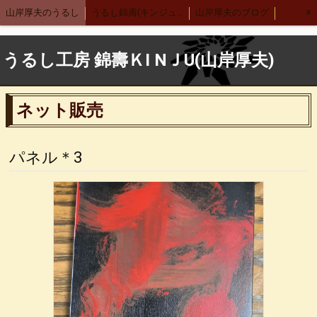
»
山岸厚夫のうるし
うるし錦壽(キンジュ)越前店
山岸厚夫のブログ
まり汁椀
木製刷毛根来汁椀
渕布汁椀
刷毛多用椀
うるし工房 錦壽ＫI NＪU(山岸厚夫)
渕布多用椀
箸
舟形鉢
サーバースプーン
細口カレースプーン
レンゲ
布張りデザートスプーン 刷毛根来
ネット販売
木合 羽反汁椀 刷毛根来
錦寿汁椀
４.５丼
５.５丼
布汁椀 大
布汁椀 中
合鹿椀
木製 荒挽合鹿椀
ヴィーナス椀 刷毛根来
パネル＊3
荒挽 煮物椀
7寸盛り皿
刷毛 6寸鉢
8寸丸渕盛鉢
木製仙才汁椀
応量器
木合 応量器
丸盆
古代根来 合鹿椀
木合 丸盆 古代根来
木合 5.5丼 古代根来
木合 尺１会席膳
中野武さんとの出会い
小泉武夫先生との出会い
中田英寿さんとの出会い
漆ペンダント
後藤靖子さん
無印良品カレンダー
箱根やまぼうし
特定商取引法表記