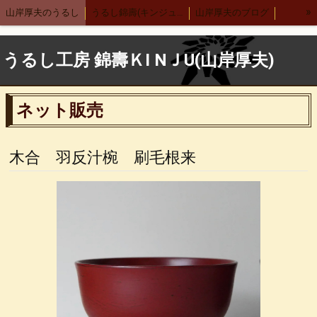
»
山岸厚夫のうるし
うるし錦壽(キンジュ)越前店
山岸厚夫のブログ
まり汁椀
木製刷毛根来汁椀
渕布汁椀
刷毛多用椀
うるし工房 錦壽ＫI NＪU(山岸厚夫)
渕布多用椀
箸
舟形鉢
サーバースプーン
細口カレースプーン
レンゲ
布張りデザートスプーン 刷毛根来
ネット販売
木合 羽反汁椀 刷毛根来
錦寿汁椀
４.５丼
５.５丼
布汁椀 大
布汁椀 中
合鹿椀
木製 荒挽合鹿椀
ヴィーナス椀 刷毛根来
木合 羽反汁椀 刷毛根来
荒挽 煮物椀
7寸盛り皿
刷毛 6寸鉢
8寸丸渕盛鉢
木製仙才汁椀
応量器
木合 応量器
丸盆
古代根来 合鹿椀
木合 丸盆 古代根来
木合 5.5丼 古代根来
木合 尺１会席膳
中野武さんとの出会い
小泉武夫先生との出会い
中田英寿さんとの出会い
漆ペンダント
後藤靖子さん
無印良品カレンダー
箱根やまぼうし
特定商取引法表記