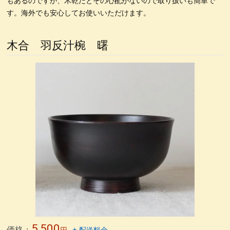
もあるのですが、木乾だとその心配がないので取り扱いも簡単で
4.5塗り丼
6寸鉢
雑煮椀
特定商取引法表記
5寸丼
す。海外でも安心してお使いいただけます。
うるしの臭いの取り方
うるし工房錦壽のテーマ
木合 羽反汁椀 曙
) 仙台、資福寺さんの会報に「私の漆器人生」が掲載された
錦壽塗(KINJU)とは
箸置き
箸
取り箸
荒挽取り箸
荒挽椀
朱ビイーナス椀
木合応量器
マグカップうるし絵
荒挽4段重 素黒目塗
尺0丸渕盛鉢藍色
荒挽8寸盛鉢朱
荒挽合鹿椀藍
8寸盛鉢
荒挽煮物椀
無印良品40年の付き合い
カタログ
銀座の飲み屋
木合 応量器
木合、応量器、朱
木合、粥スプーン
箸
5,500
価格：