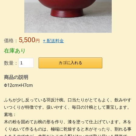
無印良品青山店へ
森先生
冨田勲さん
東京画廊の山本孝さん
緒形拳さん
荒井修さん
朱 合鹿椀
パネル
パネル2
パネル＊5
パネル＊7
パネル＊9
パネル＊11
パネル＊15
パネル＊13
荒彫根来 小鉢
荒挽根来銘々皿
荒彫根来 吸物椀
5,500
価格：
円
+ 配送料金
根来塗り
抹茶椀
タメ合鹿椀 金刷毛
刷毛目 金とサビ
在庫あり
カップ椀 金刷毛
ビーナス椀 朱金刷毛
うるし絵 多用椀
数量：
カゴに入れる
うるし絵 4.2椀.ぐい呑み
ケヤキ仙才汁椀 金刷毛目
商品の説明
刷毛根来 丸渕盛鉢
荒挽タメ8寸盛鉢
古根来8寸深鉢
Φ12cm×H7cm
古代根来尺1八卦盆
荒挽曙 尺2盛皿
荒挽根来尺1八卦盆
尺０刷毛根来丸渕盛鉢
片口
刷毛根来尺1盛鉢
刷毛曙 8寸深鉢
ふちが少し反っている羽反汁椀。口当たりがとてもよく、飲みやす
いつくりが特徴です。扱いやすく、毎日の汁椀として重宝します。
古代根来尺2盛鉢
古代根来尺2角切折敷
地球上に生きる私達
素地：
ぐい呑み
4.2盛椀 色漆
仙才汁椀 色漆
大椀色々
木の粉を固めてお椀の形を作り、漆を塗って仕上げています。木を
くりぬいて作るものは、極端に乾燥すると木がそったり、割れる事
荒挽坪型椀
荒彫6寸鉢
木製マグカップ
ホテイ汁椀