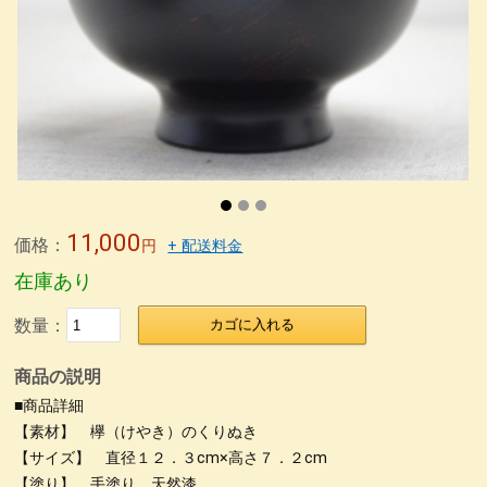
11,000
価格：
円
+ 配送料金
在庫あり
数量：
カゴに入れる
商品の説明
■商品詳細
【素材】 欅（けやき）のくりぬき
【サイズ】 直径１２．３cm×高さ７．２cm
【塗り】 手塗り、天然漆