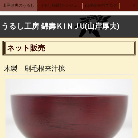
»
山岸厚夫のうるし
うるし錦壽(キンジュ)越前店
山岸厚夫のブログ
まり汁椀
木製刷毛根来汁椀
渕布汁椀
刷毛多用椀
うるし工房 錦壽ＫI NＪU(山岸厚夫)
渕布多用椀
箸
舟形鉢
サーバースプーン
細口カレースプーン
レンゲ
布張りデザートスプーン 刷毛根来
ネット販売
木合 羽反汁椀 刷毛根来
錦寿汁椀
４.５丼
５.５丼
布汁椀 大
布汁椀 中
合鹿椀
木製 荒挽合鹿椀
ヴィーナス椀 刷毛根来
木製 刷毛根来汁椀
荒挽 煮物椀
7寸盛り皿
刷毛 6寸鉢
8寸丸渕盛鉢
木製仙才汁椀
応量器
木合 応量器
丸盆
古代根来 合鹿椀
木合 丸盆 古代根来
木合 5.5丼 古代根来
木合 尺１会席膳
中野武さんとの出会い
小泉武夫先生との出会い
中田英寿さんとの出会い
漆ペンダント
後藤靖子さん
無印良品カレンダー
箱根やまぼうし
特定商取引法表記