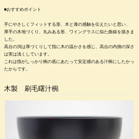
4.5塗り丼
6寸鉢
雑煮椀
特定商取引法表記
5寸丼
■おすすめポイント
うるしの臭いの取り方
うるし工房錦壽のテーマ
手にやさしくフィットする形、木と漆の感触を伝えたいと思い、
) 仙台、資福寺さんの会報に「私の漆器人生」が掲載された
錦壽塗(KINJU)とは
箸置き
箸
取り箸
厚手の木地づくり、丸みある形、ワイングラスに似た曲線を描きま
した。
荒挽取り箸
荒挽椀
朱ビイーナス椀
木合応量器
高台の渕は厚づくりして指に木の温かさを感じ、高台の内側の深さ
マグカップうるし絵
荒挽4段重 素黒目塗
尺0丸渕盛鉢藍色
は実は浅くしています。
これは指がしっかり椀の底にあたって安定感のある汁椀にしたかっ
荒挽8寸盛鉢朱
荒挽合鹿椀藍
8寸盛鉢
荒挽煮物椀
たからです。
無印良品40年の付き合い
カタログ
銀座の飲み屋
木合 応量器
木合、応量器、朱
木合、粥スプーン
箸
木製 刷毛曙汁椀