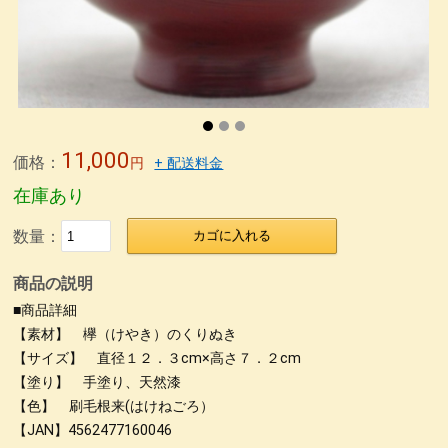
無印良品青山店へ
森先生
冨田勲さん
東京画廊の山本孝さん
緒形拳さん
荒井修さん
朱 合鹿椀
パネル
パネル2
パネル＊5
パネル＊7
パネル＊9
パネル＊11
パネル＊15
パネル＊13
荒彫根来 小鉢
荒挽根来銘々皿
荒彫根来 吸物椀
根来塗り
抹茶椀
タメ合鹿椀 金刷毛
刷毛目 金とサビ
11,000
価格：
円
+ 配送料金
カップ椀 金刷毛
ビーナス椀 朱金刷毛
うるし絵 多用椀
在庫あり
うるし絵 4.2椀.ぐい呑み
ケヤキ仙才汁椀 金刷毛目
数量：
カゴに入れる
刷毛根来 丸渕盛鉢
荒挽タメ8寸盛鉢
古根来8寸深鉢
商品の説明
古代根来尺1八卦盆
荒挽曙 尺2盛皿
荒挽根来尺1八卦盆
■商品詳細
尺０刷毛根来丸渕盛鉢
片口
刷毛根来尺1盛鉢
刷毛曙 8寸深鉢
【素材】 欅（けやき）のくりぬき
【サイズ】 直径１２．３cm×高さ７．２cm
古代根来尺2盛鉢
古代根来尺2角切折敷
地球上に生きる私達
【塗り】 手塗り、天然漆
ぐい呑み
4.2盛椀 色漆
仙才汁椀 色漆
大椀色々
【色】 刷毛根来(はけねごろ）
【JAN】4562477160046
荒挽坪型椀
荒彫6寸鉢
木製マグカップ
ホテイ汁椀