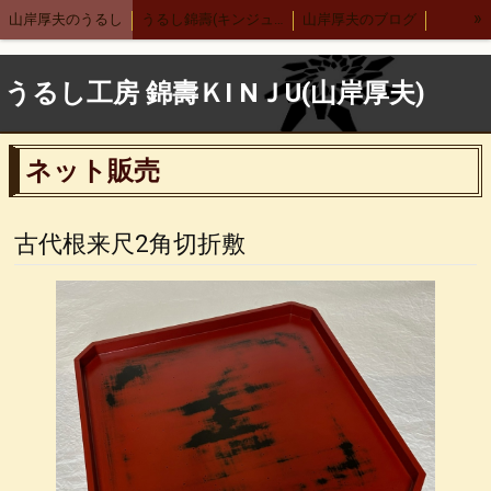
»
山岸厚夫のうるし
うるし錦壽(キンジュ)越前店
山岸厚夫のブログ
まり汁椀
木製刷毛根来汁椀
渕布汁椀
刷毛多用椀
うるし工房 錦壽ＫI NＪU(山岸厚夫)
渕布多用椀
箸
舟形鉢
サーバースプーン
細口カレースプーン
レンゲ
布張りデザートスプーン 刷毛根来
ネット販売
木合 羽反汁椀 刷毛根来
錦寿汁椀
４.５丼
５.５丼
布汁椀 大
布汁椀 中
合鹿椀
木製 荒挽合鹿椀
ヴィーナス椀 刷毛根来
古代根来尺2角切折敷
荒挽 煮物椀
7寸盛り皿
刷毛 6寸鉢
8寸丸渕盛鉢
木製仙才汁椀
応量器
木合 応量器
丸盆
古代根来 合鹿椀
木合 丸盆 古代根来
木合 5.5丼 古代根来
木合 尺１会席膳
中野武さんとの出会い
小泉武夫先生との出会い
中田英寿さんとの出会い
漆ペンダント
後藤靖子さん
無印良品カレンダー
箱根やまぼうし
特定商取引法表記