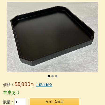
4.5塗り丼
6寸鉢
雑煮椀
特定商取引法表記
5寸丼
うるしの臭いの取り方
うるし工房錦壽のテーマ
) 仙台、資福寺さんの会報に「私の漆器人生」が掲載された
錦壽塗(KINJU)とは
箸置き
箸
取り箸
荒挽取り箸
荒挽椀
朱ビイーナス椀
木合応量器
マグカップうるし絵
荒挽4段重 素黒目塗
尺0丸渕盛鉢藍色
荒挽8寸盛鉢朱
荒挽合鹿椀藍
8寸盛鉢
荒挽煮物椀
無印良品40年の付き合い
カタログ
銀座の飲み屋
木合 応量器
木合、応量器、朱
木合、粥スプーン
箸
55,000
価格：
円
+ 配送料金
在庫あり
数量：
カゴに入れる