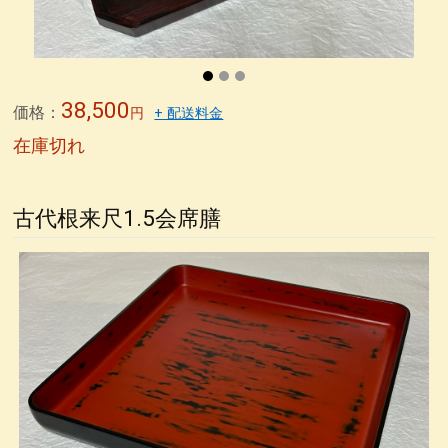
38,500
価格：
円
+ 配送料金
在庫切れ
古代根来尺1.5会席膳