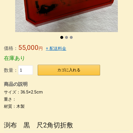
無印良品青山店へ
森先生
冨田勲さん
東京画廊の山本孝さん
緒形拳さん
荒井修さん
朱 合鹿椀
パネル
パネル2
パネル＊5
パネル＊7
パネル＊9
パネル＊11
パネル＊15
パネル＊13
荒彫根来 小鉢
荒挽根来銘々皿
荒彫根来 吸物椀
根来塗り
抹茶椀
タメ合鹿椀 金刷毛
刷毛目 金とサビ
55,000
価格：
円
+ 配送料金
カップ椀 金刷毛
ビーナス椀 朱金刷毛
うるし絵 多用椀
在庫あり
うるし絵 4.2椀.ぐい呑み
ケヤキ仙才汁椀 金刷毛目
数量：
カゴに入れる
刷毛根来 丸渕盛鉢
荒挽タメ8寸盛鉢
古根来8寸深鉢
商品の説明
古代根来尺1八卦盆
荒挽曙 尺2盛皿
荒挽根来尺1八卦盆
サイズ：36.5×2.5cm
尺０刷毛根来丸渕盛鉢
片口
刷毛根来尺1盛鉢
刷毛曙 8寸深鉢
重さ：
材質：木製
古代根来尺2盛鉢
古代根来尺2角切折敷
地球上に生きる私達
ぐい呑み
4.2盛椀 色漆
仙才汁椀 色漆
大椀色々
渕布 黒 尺2角切折敷
荒挽坪型椀
荒彫6寸鉢
木製マグカップ
ホテイ汁椀